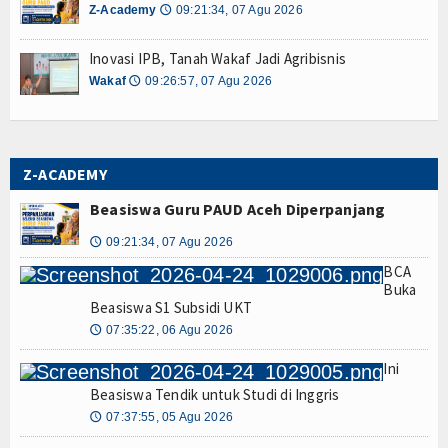
Z-Academy
09:21:34, 07 Agu 2026
🕔
Resensi
Inovasi IPB, Tanah Wakaf Jadi Agribisnis
Z-STORY
Wakaf
09:26:57, 07 Agu 2026
🕔
Z-Story Lokal
Z-Story Nasional
Z-ACADEMY
Z-Story Global
Beasiswa Guru PAUD Aceh Diperpanjang
Galeri
09:21:34, 07 Agu 2026
🕔
BCA
Agenda
Buka
Beasiswa S1 Subsidi UKT
Video
07:35:22, 06 Agu 2026
🕔
Ini
Indeks Berita
Beasiswa Tendik untuk Studi di Inggris
07:37:55, 05 Agu 2026
🕔