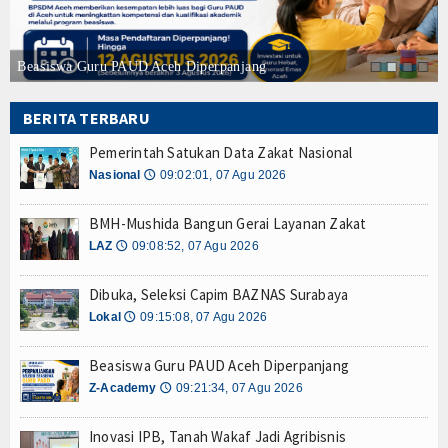
Mustahik
Muzaki
Beasiswa Guru PAUD Aceh Diperpanjang
Palestina
BERITA TERBARU
Wakaf
Pemerintah Satukan Data Zakat Nasional
Nasional
09:02:01, 07 Agu 2026
🕔
Wasiat dan DSKL
BMH-Mushida Bangun Gerai Layanan Zakat
Z-UPDATE
LAZ
09:08:52, 07 Agu 2026
🕔
Z-Academy
Dibuka, Seleksi Capim BAZNAS Surabaya
Lokal
09:15:08, 07 Agu 2026
🕔
Z-Commerce
Beasiswa Guru PAUD Aceh Diperpanjang
Z-Celeb
Z-Academy
09:21:34, 07 Agu 2026
🕔
Z-Spirit
Inovasi IPB, Tanah Wakaf Jadi Agribisnis