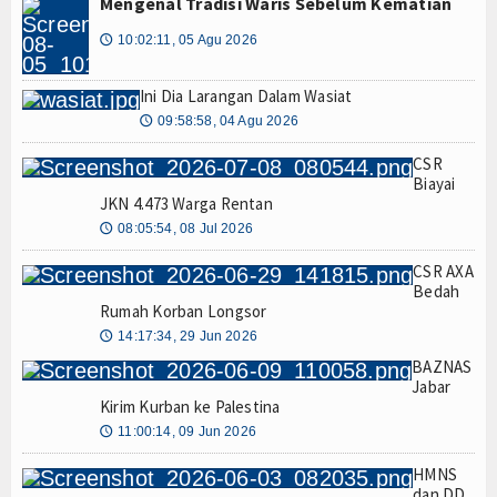
Mengenal Tradisi Waris Sebelum Kematian
10:02:11, 05 Agu 2026
🕔
Ini Dia Larangan Dalam Wasiat
09:58:58, 04 Agu 2026
🕔
CSR
Biayai
JKN 4.473 Warga Rentan
08:05:54, 08 Jul 2026
🕔
CSR AXA
Bedah
Rumah Korban Longsor
14:17:34, 29 Jun 2026
🕔
BAZNAS
Jabar
Kirim Kurban ke Palestina
11:00:14, 09 Jun 2026
🕔
HMNS
dan DD