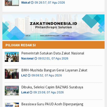
Z-Jurnal
Wakaf
09:26:57, 07 Agu 2026
🕔
Z-Style
Z-Tech
Z-Travel
PROFIL
PILIHAN REDAKSI
Filantroper
Pemerintah Satukan Data Zakat Nasional
Nasional
09:02:01, 07 Agu 2026
🕔
Zakatpedia
BMH-Mushida Bangun Gerai Layanan Zakat
Organisasi Filantropi
LAZ
09:08:52, 07 Agu 2026
🕔
HIKMAH
Dibuka, Seleksi Capim BAZNAS Surabaya
Lokal
09:15:08, 07 Agu 2026
🕔
Opini
Cerpen
Beasiswa Guru PAUD Aceh Diperpanjang