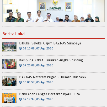
Resensi
Z-STORY
Z-Story Lokal
Berita Lokal
Z-Story Nasional
Dibuka, Seleksi Capim BAZNAS Surabaya
Z-Story Global
09:15:08, 07 Agu 2026
🕔
Galeri
Kampung Zakat Turunkan Angka Stunting
07:26:08, 06 Agu 2026
🕔
Agenda
BAZNAS Mataram Pugar 56 Rumah Mustahik
Video
10:03:57, 05 Agu 2026
🕔
Indeks Berita
Bank Aceh Langsa Berzakat Rp400 Juta
07:17:34, 05 Agu 2026
🕔