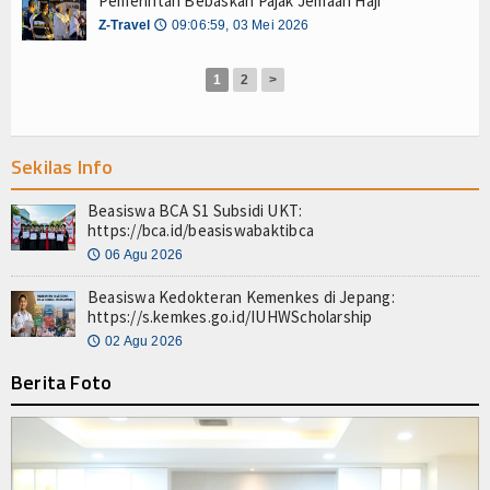
Pemerintah Bebaskan Pajak Jemaah Haji
Z-Jurnal
Z-Travel
09:06:59, 03 Mei 2026
🕔
Z-Style
1
2
>
Z-Tech
Z-Travel
Sekilas Info
PROFIL
Beasiswa BCA S1 Subsidi UKT:
https://bca.id/beasiswabaktibca
Filantroper
06 Agu 2026
🕔
Zakatpedia
Beasiswa Kedokteran Kemenkes di Jepang:
https://s.kemkes.go.id/IUHWScholarship
Organisasi Filantropi
02 Agu 2026
🕔
Berita Foto
HIKMAH
Opini
Cerpen