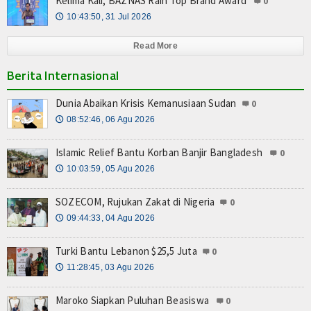
Kelima Kali, BAZNAS Raih Top Brand Award
0
10:43:50, 31 Jul 2026
🕔
Read More
Berita Internasional
Dunia Abaikan Krisis Kemanusiaan Sudan
0
08:52:46, 06 Agu 2026
🕔
Islamic Relief Bantu Korban Banjir Bangladesh
0
10:03:59, 05 Agu 2026
🕔
SOZECOM, Rujukan Zakat di Nigeria
0
09:44:33, 04 Agu 2026
🕔
Turki Bantu Lebanon $25,5 Juta
0
11:28:45, 03 Agu 2026
🕔
Maroko Siapkan Puluhan Beasiswa
0