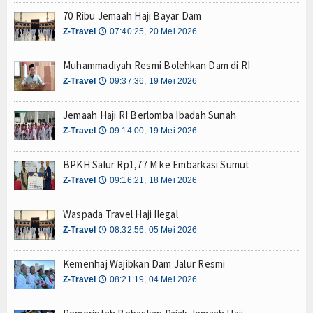
Mustahik
70 Ribu Jemaah Haji Bayar Dam
Z-Travel
07:40:25, 20 Mei 2026
🕔
Muzaki
Muhammadiyah Resmi Bolehkan Dam di RI
Palestina
Z-Travel
09:37:36, 19 Mei 2026
🕔
Wakaf
Jemaah Haji RI Berlomba Ibadah Sunah
Z-Travel
09:14:00, 19 Mei 2026
🕔
Wasiat dan DSKL
BPKH Salur Rp1,77 M ke Embarkasi Sumut
Z-UPDATE
Z-Travel
09:16:21, 18 Mei 2026
🕔
Z-Academy
Waspada Travel Haji Ilegal
Z-Commerce
Z-Travel
08:32:56, 05 Mei 2026
🕔
Z-Celeb
Kemenhaj Wajibkan Dam Jalur Resmi
Z-Travel
08:21:19, 04 Mei 2026
🕔
Z-Spirit