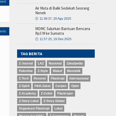
ment
Air Mata di Balik Sedekah Seorang
Nenek
🕔
11:38:37, 20 Agu 2025
MDMC Salurkan Bantuan Bencana
ents
Rp3 M ke Sumatra
🕔
11:57:25, 19 Des 2025
TAG BERITA
Z-Journal
LAZ
Nasional
Zakatpedia
Palestina
Z-Style
Wakaf
Mustahik
Z-Tech
Resensi
Filantropi
Internasional
Z-Spirit
Fikih Zakat
Cerpen
Opini
Z-Academy
Z-Celeb
Filantroper
Z-Story Lokal
Z-Story Global
Organisasi Filantropi
Lokal