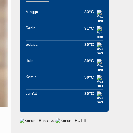
Minggu
33°C
Senin
31°C
Selasa
30°C
Rabu
30°C
Kamis
30°C
Jum'at
30°C
a