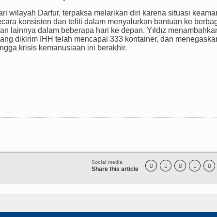
ri wilayah Darfur, terpaksa melarikan diri karena situasi keam
cara konsisten dan teliti dalam menyalurkan bantuan ke berba
Sudan lainnya dalam beberapa hari ke depan. Yıldız menambahka
yang dikirim IHH telah mencapai 333 kontainer, dan menegaska
gga krisis kemanusiaan ini berakhir.
Social media





Share this article