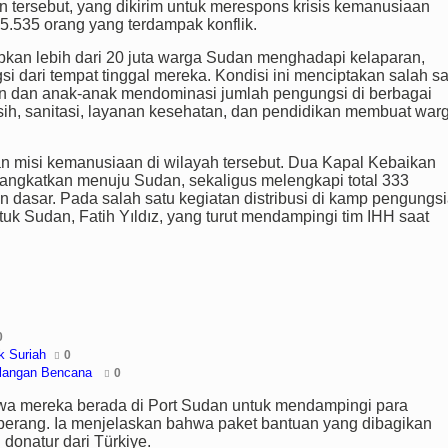
 tersebut, yang dikirim untuk merespons krisis kemanusiaan
5.535 orang yang terdampak konflik.
an lebih dari 20 juta warga Sudan menghadapi kelaparan,
i dari tempat tinggal mereka. Kondisi ini menciptakan salah sa
uan dan anak-anak mendominasi jumlah pengungsi di berbagai
ih, sanitasi, layanan kesehatan, dan pendidikan membuat war
an misi kemanusiaan di wilayah tersebut. Dua Kapal Kebaikan
angkatkan menuju Sudan, sekaligus melengkapi total 333
 dasar. Pada salah satu kegiatan distribusi di kamp pengungs
tuk Sudan, Fatih Yıldız, yang turut mendampingi tim IHH saat
0
k Suriah
0
ulangan Bencana
0
wa mereka berada di Port Sudan untuk mendampingi para
 perang. Ia menjelaskan bahwa paket bantuan yang dibagikan
 donatur dari Türkiye.