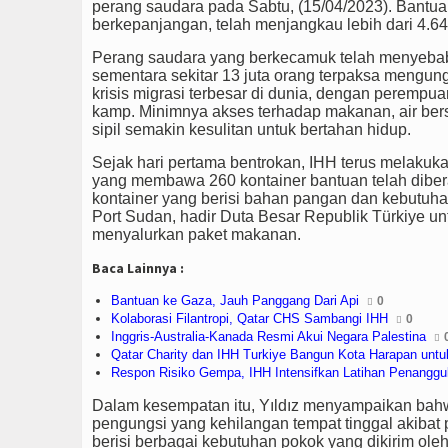
perang saudara pada Sabtu, (15/04/2023). Bantuan
berkepanjangan, telah menjangkau lebih dari 4.64
Perang saudara yang berkecamuk telah menyebabk
sementara sekitar 13 juta orang terpaksa mengungs
krisis migrasi terbesar di dunia, dengan peremp
kamp. Minimnya akses terhadap makanan, air bers
sipil semakin kesulitan untuk bertahan hidup.
Sejak hari pertama bentrokan, IHH terus melakuk
yang membawa 260 kontainer bantuan telah diber
kontainer yang berisi bahan pangan dan kebutuhan
Port Sudan, hadir Duta Besar Republik Türkiye un
menyalurkan paket makanan.
Baca Lainnya :
Bantuan ke Gaza, Jauh Panggang Dari Api
0
Kolaborasi Filantropi, Qatar CHS Sambangi IHH
0
Inggris-Australia-Kanada Resmi Akui Negara Palestina
Qatar Charity dan IHH Turkiye Bangun Kota Harapan untu
Respon Risiko Gempa, IHH Intensifkan Latihan Penangg
Dalam kesempatan itu, Yıldız menyampaikan bah
pengungsi yang kehilangan tempat tinggal akibat
berisi berbagai kebutuhan pokok yang dikirim oleh