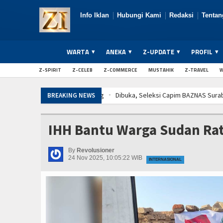
Info Iklan
Hubungi Kami
Redaksi
Tentan
WARTA
ANEKA
Z-UPDATE
PROFIL
Z-SPIRIT
Z-CELEB
Z-COMMERCE
MUSTAHIK
Z-TRAVEL
W
Dibuka, Seleksi Capim BAZNAS Suraba
BREAKING NEWS
Dibuka, Seleksi Capim BAZNAS Suraba
Dibuka, Seleksi Capim BAZNAS Suraba
IHH Bantu Warga Sudan Ra
By
Revolusioner
24 Nov 2025, 10:05:22 WIB
INTERNASIONAL