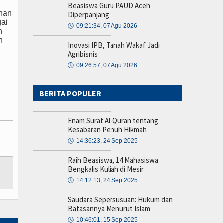
Beasiswa Guru PAUD Aceh
anan
Diperpanjang
gai
🕔
09:21:34, 07 Agu 2026
n
n
Inovasi IPB, Tanah Wakaf Jadi
Agribisnis
🕔
09:26:57, 07 Agu 2026
BERITA POPULER
Enam Surat Al-Quran tentang
Kesabaran Penuh Hikmah
🕔
14:36:23, 24 Sep 2025
Raih Beasiswa, 14 Mahasiswa
Bengkalis Kuliah di Mesir
🕔
14:12:13, 24 Sep 2025
Saudara Sepersusuan: Hukum dan
Batasannya Menurut Islam
🕔
10:46:01, 15 Sep 2025