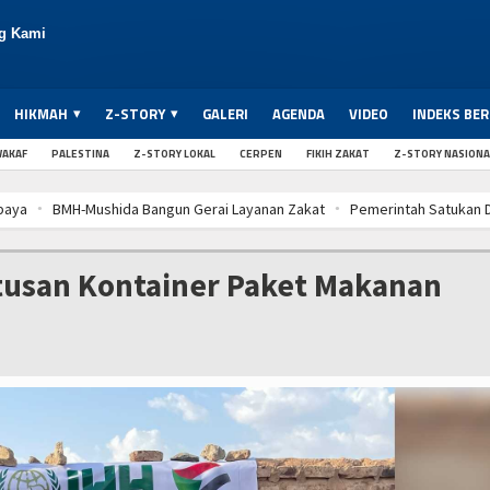
g Kami
HIKMAH
Z-STORY
GALERI
AGENDA
VIDEO
INDEKS BER
AKAF
PALESTINA
Z-STORY LOKAL
CERPEN
FIKIH ZAKAT
Z-STORY NASIONA
ya
BMH-Mushida Bangun Gerai Layanan Zakat
Pemerintah Satukan Dat
ya
BMH-Mushida Bangun Gerai Layanan Zakat
Pemerintah Satukan Dat
ya
BMH-Mushida Bangun Gerai Layanan Zakat
Pemerintah Satukan Dat
tusan Kontainer Paket Makanan