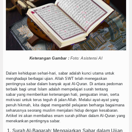
Mustahik
Muzaki
Palestina
Wakaf
Wasiat dan DSKL
Keterangan Gambar :
Foto: Asistensi AI
Z-UPDATE
Dalam kehidupan sehari-hari, sabar adalah kunci utama untuk
menghadapi berbagai ujian. Allah SWT telah menegaskan
Z-Academy
pentingnya sabar dalam banyak ayat Al-Quran. Di antara pedoman
terbaik bagi umat Islam adalah mempelajari
surah tentang
sabar
yang memberikan ketenangan hati, penguatan iman, serta
Z-Commerce
motivasi untuk terus teguh di jalan Allah. Melalui ayat-ayat yang
penuh hikmah, kita dapat mengambil pelajaran berharga bagaimana
Z-Celeb
seharusnya seorang muslim menjalani hidup dengan kesabaran.
Artikel ini akan membahas enam surah pilihan dalam Al-Quran yang
Z-Spirit
menekankan pentingnya sabar.
1. Surah Al-Baqarah: Mengajarkan Sabar dalam Ujian