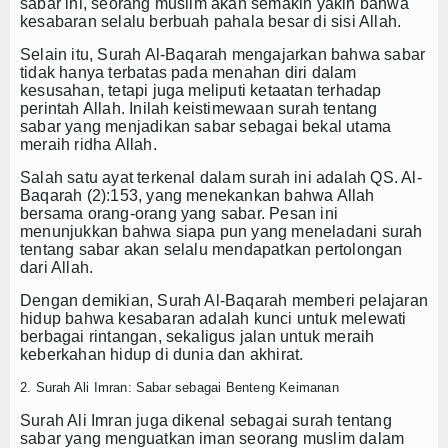
sabar
ini, seorang muslim akan semakin yakin bahwa
kesabaran selalu berbuah pahala besar di sisi Allah.
Resensi
Selain itu, Surah Al-Baqarah mengajarkan bahwa sabar
Z-STORY
tidak hanya terbatas pada menahan diri dalam
kesusahan, tetapi juga meliputi ketaatan terhadap
perintah Allah. Inilah keistimewaan
surah tentang
Z-Story Lokal
sabar
yang menjadikan sabar sebagai bekal utama
meraih ridha Allah.
Z-Story Nasional
Salah satu ayat terkenal dalam surah ini adalah QS. Al-
Baqarah (2):153, yang menekankan bahwa Allah
Z-Story Global
bersama orang-orang yang sabar. Pesan ini
menunjukkan bahwa siapa pun yang meneladani
surah
Galeri
tentang sabar
akan selalu mendapatkan pertolongan
dari Allah.
Agenda
Dengan demikian, Surah Al-Baqarah memberi pelajaran
hidup bahwa kesabaran adalah kunci untuk melewati
Video
berbagai rintangan, sekaligus jalan untuk meraih
keberkahan hidup di dunia dan akhirat.
Indeks Berita
2. Surah Ali Imran: Sabar sebagai Benteng Keimanan
Surah Ali Imran juga dikenal sebagai
surah tentang
sabar
yang menguatkan iman seorang muslim dalam