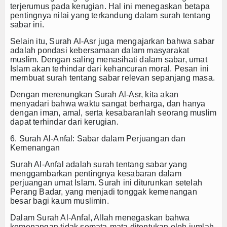
terjerumus pada kerugian. Hal ini menegaskan betapa
pentingnya nilai yang terkandung dalam
surah tentang
sabar
ini.
Selain itu, Surah Al-Asr juga mengajarkan bahwa sabar
adalah pondasi kebersamaan dalam masyarakat
muslim. Dengan saling menasihati dalam sabar, umat
Islam akan terhindar dari kehancuran moral. Pesan ini
membuat
surah tentang sabar
relevan sepanjang masa.
Dengan merenungkan Surah Al-Asr, kita akan
menyadari bahwa waktu sangat berharga, dan hanya
dengan iman, amal, serta kesabaranlah seorang muslim
dapat terhindar dari kerugian.
6. Surah Al-Anfal: Sabar dalam Perjuangan dan
Kemenangan
Surah Al-Anfal adalah
surah tentang sabar
yang
menggambarkan pentingnya kesabaran dalam
perjuangan umat Islam. Surah ini diturunkan setelah
Perang Badar, yang menjadi tonggak kemenangan
besar bagi kaum muslimin.
Dalam Surah Al-Anfal, Allah menegaskan bahwa
kemenangan tidak semata-mata ditentukan oleh jumlah