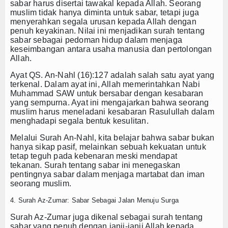
sabar harus disertai tawakal kepada Allah. Seorang
muslim tidak hanya diminta untuk sabar, tetapi juga
menyerahkan segala urusan kepada Allah dengan
penuh keyakinan. Nilai ini menjadikan
surah tentang
sabar
sebagai pedoman hidup dalam menjaga
keseimbangan antara usaha manusia dan pertolongan
Allah.
Ayat QS. An-Nahl (16):127 adalah salah satu ayat yang
terkenal. Dalam ayat ini, Allah memerintahkan Nabi
Muhammad SAW untuk bersabar dengan kesabaran
yang sempurna. Ayat ini mengajarkan bahwa seorang
muslim harus meneladani kesabaran Rasulullah dalam
menghadapi segala bentuk kesulitan.
Melalui Surah An-Nahl, kita belajar bahwa sabar bukan
hanya sikap pasif, melainkan sebuah kekuatan untuk
tetap teguh pada kebenaran meski mendapat
tekanan.
Surah tentang sabar
ini menegaskan
pentingnya sabar dalam menjaga martabat dan iman
seorang muslim.
4. Surah Az-Zumar: Sabar Sebagai Jalan Menuju Surga
Surah Az-Zumar juga dikenal sebagai
surah tentang
sabar
yang penuh dengan janji-janji Allah kepada