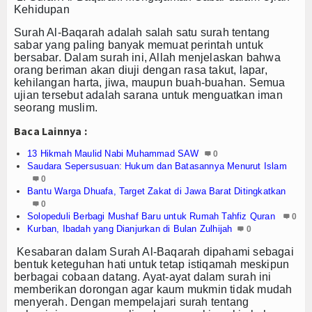
Z-Jurnal
Kehidupan
Z-Style
Surah Al-Baqarah adalah salah satu
surah tentang
sabar
yang paling banyak memuat perintah untuk
bersabar. Dalam surah ini, Allah menjelaskan bahwa
Z-Tech
orang beriman akan diuji dengan rasa takut, lapar,
kehilangan harta, jiwa, maupun buah-buahan. Semua
Z-Travel
ujian tersebut adalah sarana untuk menguatkan iman
seorang muslim.
PROFIL
Baca Lainnya :
Filantroper
13 Hikmah Maulid Nabi Muhammad SAW
0
Saudara Sepersusuan: Hukum dan Batasannya Menurut Islam
0
Zakatpedia
Bantu Warga Dhuafa, Target Zakat di Jawa Barat Ditingkatkan
0
Organisasi Filantropi
Solopeduli Berbagi Mushaf Baru untuk Rumah Tahfiz Quran
0
Kurban, Ibadah yang Dianjurkan di Bulan Zulhijah
0
HIKMAH
Kesabaran dalam Surah Al-Baqarah dipahami sebagai
bentuk keteguhan hati untuk tetap istiqamah meskipun
Opini
berbagai cobaan datang. Ayat-ayat dalam surah ini
memberikan dorongan agar kaum mukmin tidak mudah
Cerpen
menyerah. Dengan mempelajari
surah tentang