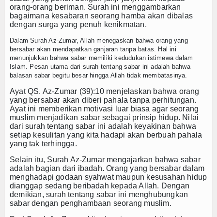
orang-orang beriman. Surah ini menggambarkan
bagaimana kesabaran seorang hamba akan dibalas
dengan surga yang penuh kenikmatan.
Dalam Surah Az-Zumar, Allah menegaskan bahwa orang yang
bersabar akan mendapatkan ganjaran tanpa batas. Hal ini
menunjukkan bahwa sabar memiliki kedudukan istimewa dalam
Islam. Pesan utama dari
surah tentang sabar
ini adalah bahwa
balasan sabar begitu besar hingga Allah tidak membatasinya.
Ayat QS. Az-Zumar (39):10 menjelaskan bahwa orang
yang bersabar akan diberi pahala tanpa perhitungan.
Ayat ini memberikan motivasi luar biasa agar seorang
muslim menjadikan sabar sebagai prinsip hidup. Nilai
dari
surah tentang sabar
ini adalah keyakinan bahwa
setiap kesulitan yang kita hadapi akan berbuah pahala
yang tak terhingga.
Selain itu, Surah Az-Zumar mengajarkan bahwa sabar
adalah bagian dari ibadah. Orang yang bersabar dalam
menghadapi godaan syahwat maupun kesusahan hidup
dianggap sedang beribadah kepada Allah. Dengan
demikian,
surah tentang sabar
ini menghubungkan
sabar dengan penghambaan seorang muslim.