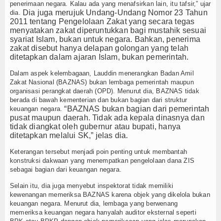
penerimaan negara. Kalau ada yang menafsirkan lain, itu tafsir,” ujar
Dia juga merujuk Undang-Undang Nomor 23 Tahun
dia.
Resensi
2011 tentang Pengelolaan Zakat yang secara tegas
menyatakan zakat diperuntukkan bagi mustahik sesuai
Z-STORY
syariat Islam, bukan untuk negara. Bahkan, penerima
zakat disebut hanya delapan golongan yang telah
Z-Story Lokal
ditetapkan dalam ajaran Islam, bukan pemerintah.
Dalam aspek kelembagaan, Lauddin menerangkan Badan Amil
Z-Story Nasional
Zakat Nasional (BAZNAS) bukan lembaga pemerintah maupun
organisasi perangkat daerah (OPD). Menurut dia, BAZNAS tidak
Z-Story Global
berada di bawah kementerian dan bukan bagian dari struktur
“BAZNAS bukan bagian dari pemerintah
keuangan negara.
pusat maupun daerah. Tidak ada kepala dinasnya dan
Galeri
tidak diangkat oleh gubernur atau bupati, hanya
ditetapkan melalui SK,” jelas dia.
Agenda
Keterangan tersebut menjadi poin penting untuk membantah
konstruksi dakwaan yang menempatkan pengelolaan dana ZIS
Video
sebagai bagian dari keuangan negara.
Indeks Berita
Selain itu, dia juga menyebut inspektorat tidak memiliki
kewenangan memeriksa BAZNAS karena objek yang dikelola bukan
keuangan negara. Menurut dia, lembaga yang berwenang
memeriksa keuangan negara hanyalah auditor eksternal seperti