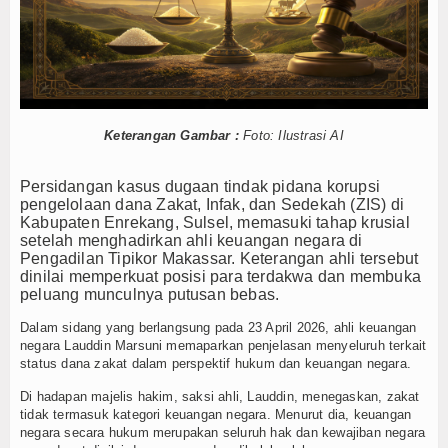
Mustahik
Muzaki
Palestina
Keterangan Gambar :
Foto: Ilustrasi AI
Wakaf
Persidangan kasus dugaan tindak pidana korupsi
Wasiat dan DSKL
pengelolaan dana Zakat, Infak, dan Sedekah (ZIS) di
Kabupaten Enrekang, Sulsel, memasuki tahap krusial
Z-UPDATE
setelah menghadirkan ahli keuangan negara di
Pengadilan Tipikor Makassar. Keterangan ahli tersebut
dinilai memperkuat posisi para terdakwa dan membuka
Z-Academy
peluang munculnya putusan bebas.
Z-Commerce
Dalam sidang yang berlangsung pada 23 April 2026, ahli keuangan
negara Lauddin Marsuni memaparkan penjelasan menyeluruh terkait
status dana zakat dalam perspektif hukum dan keuangan negara.
Z-Celeb
Di hadapan majelis hakim, saksi ahli, Lauddin, menegaskan, zakat
Z-Spirit
tidak termasuk kategori keuangan negara. Menurut dia, keuangan
negara secara hukum merupakan seluruh hak dan kewajiban negara