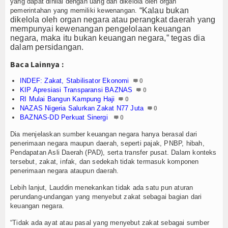
Z-Jurnal
yang dapat dinilai dengan uang dan dikelola oleh organ
“Kalau bukan
pemerintahan yang memiliki kewenangan.
dikelola oleh organ negara atau perangkat daerah yang
Z-Style
mempunyai kewenangan pengelolaan keuangan
negara, maka itu bukan keuangan negara,” tegas dia
Z-Tech
dalam persidangan.
Baca Lainnya :
Z-Travel
INDEF: Zakat, Stabilisator Ekonomi
0
PROFIL
KIP Apresiasi Transparansi BAZNAS
0
RI Mulai Bangun Kampung Haji
0
NAZAS Nigeria Salurkan Zakat N77 Juta
0
Filantroper
BAZNAS-DD Perkuat Sinergi
0
Zakatpedia
Dia menjelaskan sumber keuangan negara hanya berasal dari
penerimaan negara maupun daerah, seperti pajak, PNBP, hibah,
Pendapatan Asli Daerah (PAD), serta transfer pusat. Dalam konteks
Organisasi Filantropi
tersebut, zakat, infak, dan sedekah tidak termasuk komponen
penerimaan negara ataupun daerah.
HIKMAH
Lebih lanjut, Lauddin menekankan tidak ada satu pun aturan
perundang-undangan yang menyebut zakat sebagai bagian dari
Opini
keuangan negara.
Cerpen
“Tidak ada ayat atau pasal yang menyebut zakat sebagai sumber