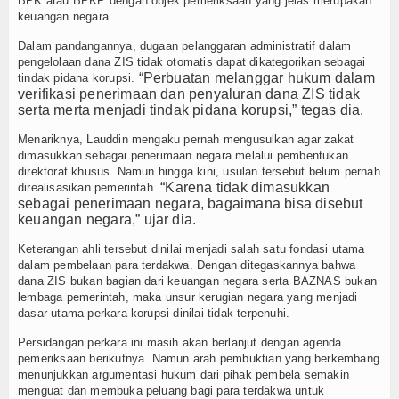
BPK atau BPKP dengan objek pemeriksaan yang jelas merupakan
keuangan negara.
Dalam pandangannya, dugaan pelanggaran administratif dalam
pengelolaan dana ZIS tidak otomatis dapat dikategorikan sebagai
“Perbuatan melanggar hukum dalam
tindak pidana korupsi.
verifikasi penerimaan dan penyaluran dana ZIS tidak
serta merta menjadi tindak pidana korupsi,” tegas dia.
Menariknya, Lauddin mengaku pernah mengusulkan agar zakat
dimasukkan sebagai penerimaan negara melalui pembentukan
direktorat khusus. Namun hingga kini, usulan tersebut belum pernah
“Karena tidak dimasukkan
direalisasikan pemerintah.
sebagai penerimaan negara, bagaimana bisa disebut
keuangan negara,” ujar dia.
Keterangan ahli tersebut dinilai menjadi salah satu fondasi utama
dalam pembelaan para terdakwa. Dengan ditegaskannya bahwa
dana ZIS bukan bagian dari keuangan negara serta BAZNAS bukan
lembaga pemerintah, maka unsur kerugian negara yang menjadi
dasar utama perkara korupsi dinilai tidak terpenuhi.
Persidangan perkara ini masih akan berlanjut dengan agenda
pemeriksaan berikutnya. Namun arah pembuktian yang berkembang
menunjukkan argumentasi hukum dari pihak pembela semakin
menguat dan membuka peluang bagi para terdakwa untuk