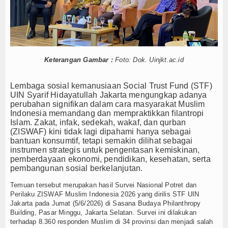
Mustahik
Muzaki
Palestina
Keterangan Gambar :
Foto: Dok. Uinjkt.ac.id
Wakaf
Lembaga sosial kemanusiaan Social Trust Fund (STF)
UIN Syarif Hidayatullah Jakarta mengungkap adanya
Wasiat dan DSKL
perubahan signifikan dalam cara masyarakat Muslim
Indonesia memandang dan mempraktikkan filantropi
Z-UPDATE
Islam. Zakat, infak, sedekah, wakaf, dan qurban
(ZISWAF) kini tidak lagi dipahami hanya sebagai
bantuan konsumtif, tetapi semakin dilihat sebagai
Z-Academy
instrumen strategis untuk pengentasan kemiskinan,
pemberdayaan ekonomi, pendidikan, kesehatan, serta
Z-Commerce
pembangunan sosial berkelanjutan.
Z-Celeb
Temuan tersebut merupakan hasil Survei Nasional Potret dan
Perilaku ZISWAF Muslim Indonesia 2026 yang dirilis STF UIN
Jakarta pada Jumat (5/6/2026) di Sasana Budaya Philanthropy
Z-Spirit
Building, Pasar Minggu, Jakarta Selatan. Survei ini dilakukan
terhadap 8.360 responden Muslim di 34 provinsi dan menjadi salah