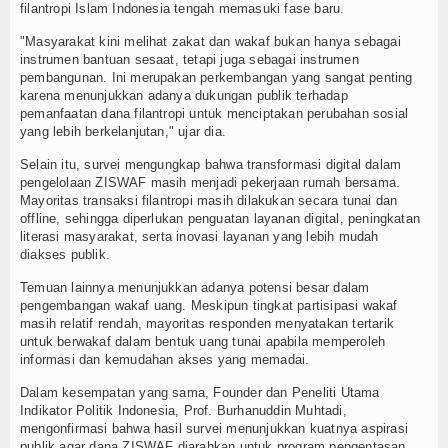
filantropi Islam Indonesia tengah memasuki fase baru.
"Masyarakat kini melihat zakat dan wakaf bukan hanya sebagai
instrumen bantuan sesaat, tetapi juga sebagai instrumen
pembangunan. Ini merupakan perkembangan yang sangat penting
karena menunjukkan adanya dukungan publik terhadap
pemanfaatan dana filantropi untuk menciptakan perubahan sosial
yang lebih berkelanjutan," ujar dia.
Selain itu, survei mengungkap bahwa transformasi digital dalam
pengelolaan ZISWAF masih menjadi pekerjaan rumah bersama.
Mayoritas transaksi filantropi masih dilakukan secara tunai dan
offline, sehingga diperlukan penguatan layanan digital, peningkatan
literasi masyarakat, serta inovasi layanan yang lebih mudah
diakses publik.
Temuan lainnya menunjukkan adanya potensi besar dalam
pengembangan wakaf uang. Meskipun tingkat partisipasi wakaf
masih relatif rendah, mayoritas responden menyatakan tertarik
untuk berwakaf dalam bentuk uang tunai apabila memperoleh
informasi dan kemudahan akses yang memadai.
Dalam kesempatan yang sama, Founder dan Peneliti Utama
Indikator Politik Indonesia, Prof. Burhanuddin Muhtadi,
mengonfirmasi bahwa hasil survei menunjukkan kuatnya aspirasi
publik agar dana ZISWAF diarahkan untuk program pengentasan