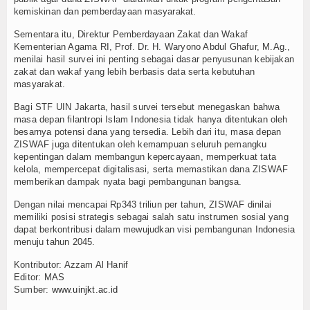
kemiskinan dan pemberdayaan masyarakat.
Sementara itu, Direktur Pemberdayaan Zakat dan Wakaf
Kementerian Agama RI, Prof. Dr. H. Waryono Abdul Ghafur, M.Ag.,
menilai hasil survei ini penting sebagai dasar penyusunan kebijakan
zakat dan wakaf yang lebih berbasis data serta kebutuhan
masyarakat.
Bagi STF UIN Jakarta, hasil survei tersebut menegaskan bahwa
masa depan filantropi Islam Indonesia tidak hanya ditentukan oleh
besarnya potensi dana yang tersedia. Lebih dari itu, masa depan
ZISWAF juga ditentukan oleh kemampuan seluruh pemangku
kepentingan dalam membangun kepercayaan, memperkuat tata
kelola, mempercepat digitalisasi, serta memastikan dana ZISWAF
memberikan dampak nyata bagi pembangunan bangsa.
Dengan nilai mencapai Rp343 triliun per tahun, ZISWAF dinilai
memiliki posisi strategis sebagai salah satu instrumen sosial yang
dapat berkontribusi dalam mewujudkan visi pembangunan Indonesia
menuju tahun 2045.
Kontributor: Azzam Al Hanif
Editor: MAS
Sumber:
www.uinjkt.ac.id