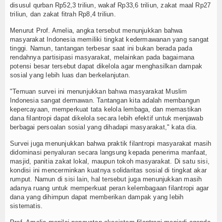
disusul qurban Rp52,3 triliun, wakaf Rp33,6 triliun, zakat maal Rp27
Resensi
triliun, dan zakat fitrah Rp8,4 triliun.
Menurut Prof. Amelia, angka tersebut menunjukkan bahwa
Z-STORY
masyarakat Indonesia memiliki tingkat kedermawanan yang sangat
tinggi. Namun, tantangan terbesar saat ini bukan berada pada
Z-Story Lokal
rendahnya partisipasi masyarakat, melainkan pada bagaimana
potensi besar tersebut dapat dikelola agar menghasilkan dampak
sosial yang lebih luas dan berkelanjutan.
Z-Story Nasional
"Temuan survei ini menunjukkan bahwa masyarakat Muslim
Z-Story Global
Indonesia sangat dermawan. Tantangan kita adalah membangun
kepercayaan, memperkuat tata kelola lembaga, dan memastikan
dana filantropi dapat dikelola secara lebih efektif untuk menjawab
Galeri
berbagai persoalan sosial yang dihadapi masyarakat," kata dia.
Agenda
Survei juga menunjukkan bahwa praktik filantropi masyarakat masih
didominasi penyaluran secara langsung kepada penerima manfaat,
masjid, panitia zakat lokal, maupun tokoh masyarakat. Di satu sisi,
Video
kondisi ini mencerminkan kuatnya solidaritas sosial di tingkat akar
rumput. Namun di sisi lain, hal tersebut juga menunjukkan masih
Indeks Berita
adanya ruang untuk memperkuat peran kelembagaan filantropi agar
dana yang dihimpun dapat memberikan dampak yang lebih
sistematis.