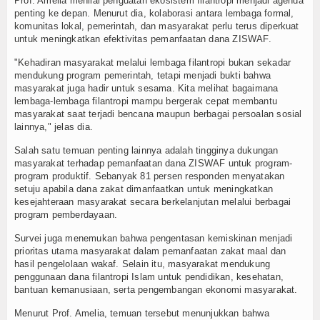
Prof. Amelia menilai penguatan ekosistem filantropi menjadi agenda
penting ke depan. Menurut dia, kolaborasi antara lembaga formal,
komunitas lokal, pemerintah, dan masyarakat perlu terus diperkuat
untuk meningkatkan efektivitas pemanfaatan dana ZISWAF.
"Kehadiran masyarakat melalui lembaga filantropi bukan sekadar
mendukung program pemerintah, tetapi menjadi bukti bahwa
masyarakat juga hadir untuk sesama. Kita melihat bagaimana
lembaga-lembaga filantropi mampu bergerak cepat membantu
masyarakat saat terjadi bencana maupun berbagai persoalan sosial
lainnya," jelas dia.
Salah satu temuan penting lainnya adalah tingginya dukungan
masyarakat terhadap pemanfaatan dana ZISWAF untuk program-
program produktif. Sebanyak 81 persen responden menyatakan
setuju apabila dana zakat dimanfaatkan untuk meningkatkan
kesejahteraan masyarakat secara berkelanjutan melalui berbagai
program pemberdayaan.
Survei juga menemukan bahwa pengentasan kemiskinan menjadi
prioritas utama masyarakat dalam pemanfaatan zakat maal dan
hasil pengelolaan wakaf. Selain itu, masyarakat mendukung
penggunaan dana filantropi Islam untuk pendidikan, kesehatan,
bantuan kemanusiaan, serta pengembangan ekonomi masyarakat.
Menurut Prof. Amelia, temuan tersebut menunjukkan bahwa