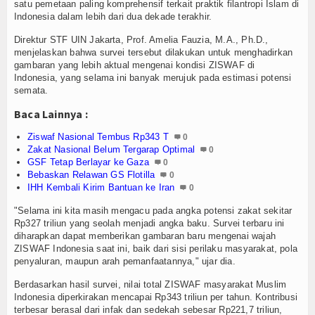
Z-Jurnal
satu pemetaan paling komprehensif terkait praktik filantropi Islam di
Indonesia dalam lebih dari dua dekade terakhir.
Z-Style
Direktur STF UIN Jakarta, Prof. Amelia Fauzia, M.A., Ph.D.,
menjelaskan bahwa survei tersebut dilakukan untuk menghadirkan
Z-Tech
gambaran yang lebih aktual mengenai kondisi ZISWAF di
Indonesia, yang selama ini banyak merujuk pada estimasi potensi
semata.
Z-Travel
Baca Lainnya :
PROFIL
Ziswaf Nasional Tembus Rp343 T
0
Zakat Nasional Belum Tergarap Optimal
0
Filantroper
GSF Tetap Berlayar ke Gaza
0
Bebaskan Relawan GS Flotilla
0
Zakatpedia
IHH Kembali Kirim Bantuan ke Iran
0
"Selama ini kita masih mengacu pada angka potensi zakat sekitar
Organisasi Filantropi
Rp327 triliun yang seolah menjadi angka baku. Survei terbaru ini
diharapkan dapat memberikan gambaran baru mengenai wajah
HIKMAH
ZISWAF Indonesia saat ini, baik dari sisi perilaku masyarakat, pola
penyaluran, maupun arah pemanfaatannya," ujar dia.
Opini
Berdasarkan hasil survei, nilai total ZISWAF masyarakat Muslim
Indonesia diperkirakan mencapai Rp343 triliun per tahun. Kontribusi
Cerpen
terbesar berasal dari infak dan sedekah sebesar Rp221,7 triliun,